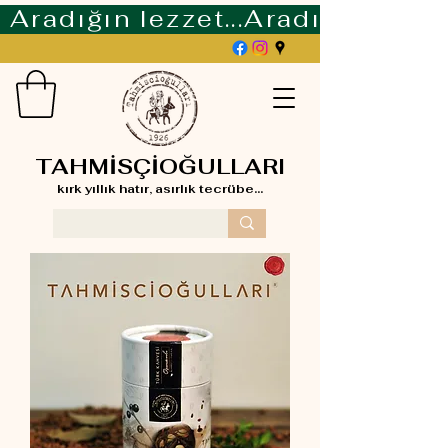
Aradığın lezzet...
TAHMİSÇİOĞULLARI
kırk yıllık hatır, asırlık tecrübe...